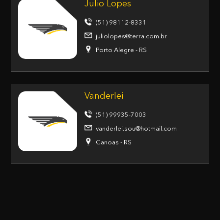
Julio Lopes
(51) 98112-8331
juliolopes@terra.com.br
Porto Alegre - RS
Vanderlei
(51) 99935-7003
vanderlei.sou@hotmail.com
Canoas - RS