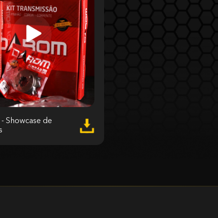
 Showcase de
s