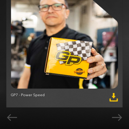
GP7 - Power Speed
M