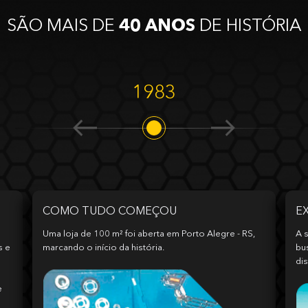
SÃO MAIS DE
40 ANOS
DE HISTÓRIA
1983
COMO TUDO COMEÇOU
E
Uma loja de 100 m² foi aberta em Porto Alegre - RS,
A s
s e
marcando o início da história.
bu
dis
e