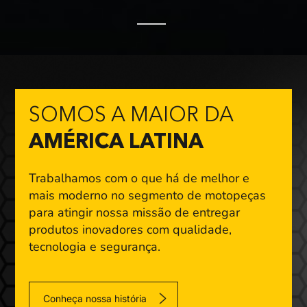
SOMOS A MAIOR DA
AMÉRICA LATINA
Trabalhamos com o que há de melhor e
mais moderno
no segmento de motopeças
para atingir nossa missão
de entregar
produtos inovadores com qualidade,
tecnologia e segurança.
Conheça nossa história