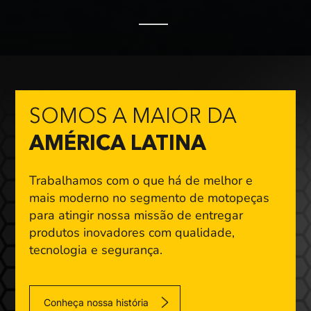
SOMOS A MAIOR DA
AMÉRICA LATINA
Trabalhamos com o que há de melhor e
mais moderno
no segmento de motopeças
para atingir nossa missão
de entregar
produtos inovadores com qualidade,
tecnologia e segurança.
Conheça nossa história