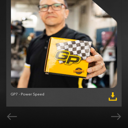
GP7 - Power Speed
M