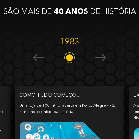
SÃO MAIS DE
40 ANOS
DE HISTÓRIA
1983
COMO TUDO COMEÇOU
E
Uma loja de 100 m² foi aberta em Porto Alegre - RS,
A s
s e
marcando o início da história.
bu
dis
e