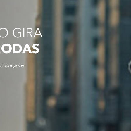
 GIRA
RODAS
otopeças e