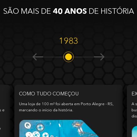
SÃO MAIS DE
40 ANOS
DE HISTÓRIA
1983
COMO TUDO COMEÇOU
E
Uma loja de 100 m² foi aberta em Porto Alegre - RS,
A s
s e
marcando o início da história.
bu
dis
e