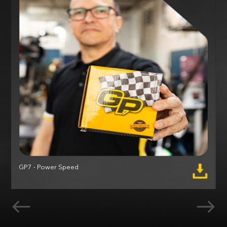
GP7 - Power Speed
M