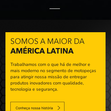
SOMOS A MAIOR DA
AMÉRICA LATINA
Trabalhamos com o que há de melhor e
mais moderno
no segmento de motopeças
para atingir nossa missão
de entregar
produtos inovadores com qualidade,
tecnologia e segurança.
Conheça nossa história