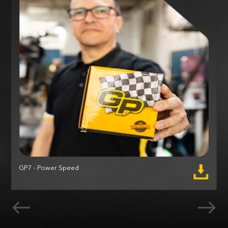
GP7 - Power Speed
M