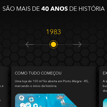
SÃO MAIS DE
40 ANOS
DE HISTÓRIA
1983
COMO TUDO COMEÇOU
E
Uma loja de 100 m² foi aberta em Porto Alegre - RS,
A s
s e
marcando o início da história.
bu
dis
e