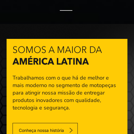
SOMOS A MAIOR DA
AMÉRICA LATINA
Trabalhamos com o que há de melhor e
mais moderno
no segmento de motopeças
para atingir nossa missão
de entregar
produtos inovadores com qualidade,
tecnologia e segurança.
Conheça nossa história