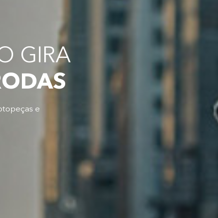
 GIRA
RODAS
otopeças e