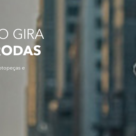
 GIRA
RODAS
otopeças e