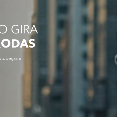
 GIRA
RODAS
otopeças e