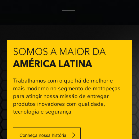
SOMOS A MAIOR DA
AMÉRICA LATINA
Trabalhamos com o que há de melhor e
mais moderno
no segmento de motopeças
para atingir nossa missão
de entregar
produtos inovadores com qualidade,
tecnologia e segurança.
Conheça nossa história