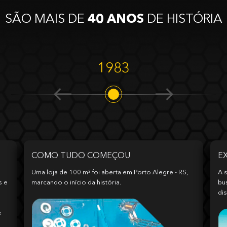
SÃO MAIS DE
40 ANOS
DE HISTÓRIA
1983
COMO TUDO COMEÇOU
E
Uma loja de 100 m² foi aberta em Porto Alegre - RS,
A s
s e
marcando o início da história.
bu
dis
e