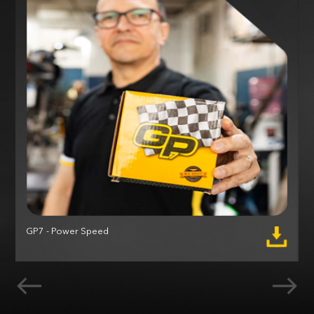
GP7 - Power Speed
M