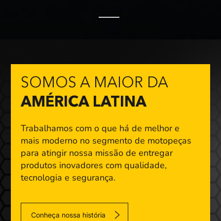
SOMOS A MAIOR DA
AMÉRICA LATINA
Trabalhamos com o que há de melhor e
mais moderno
no segmento de motopeças
para atingir nossa missão
de entregar
produtos inovadores com qualidade,
tecnologia e segurança.
Conheça nossa história