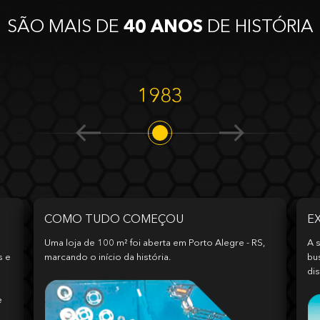
SÃO MAIS DE
40 ANOS
DE HISTÓRIA
1983
COMO TUDO COMEÇOU
E
Uma loja de 100 m² foi aberta em Porto Alegre - RS,
A s
s e
marcando o início da história.
bu
dis
e