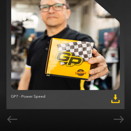
GP7 - Power Speed
M