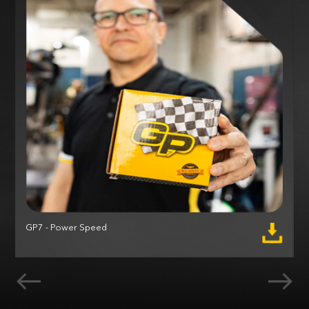
GP7 - Power Speed
M