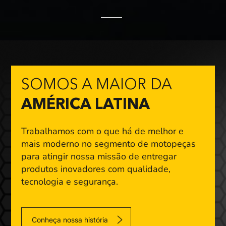
SOMOS A MAIOR DA
AMÉRICA LATINA
Trabalhamos com o que há de melhor e
mais moderno
no segmento de motopeças
para atingir nossa missão
de entregar
produtos inovadores com qualidade,
tecnologia e segurança.
Conheça nossa história