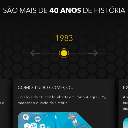
SÃO MAIS DE
40 ANOS
DE HISTÓRIA
1983
COMO TUDO COMEÇOU
E
Uma loja de 100 m² foi aberta em Porto Alegre - RS,
A s
s e
marcando o início da história.
bu
dis
e