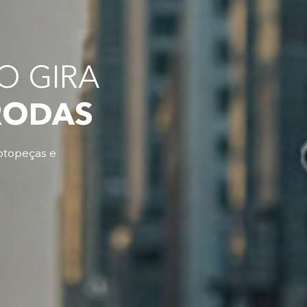
 GIRA
RODAS
otopeças e