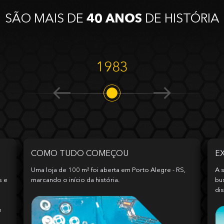
SÃO MAIS DE
40 ANOS
DE HISTÓRIA
1983
COMO TUDO COMEÇOU
E
Uma loja de 100 m² foi aberta em Porto Alegre - RS,
A s
s e
marcando o início da história.
bu
dis
e