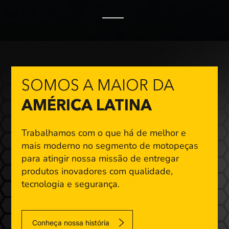
SOMOS A MAIOR DA
AMÉRICA LATINA
Trabalhamos com o que há de melhor e
mais moderno
no segmento de motopeças
para atingir nossa missão
de entregar
produtos inovadores com qualidade,
tecnologia e segurança.
Conheça nossa história