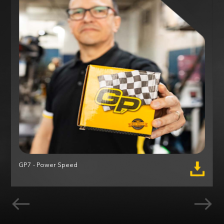
GP7 - Power Speed
M