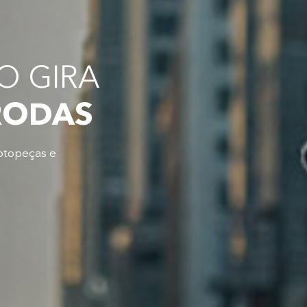
 GIRA
RODAS
otopeças e