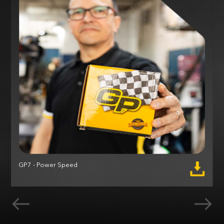
GP7 - Power Speed
M