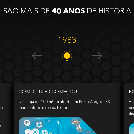
SÃO MAIS DE
40 ANOS
DE HISTÓRIA
1983
COMO TUDO COMEÇOU
E
Uma loja de 100 m² foi aberta em Porto Alegre - RS,
A s
s e
marcando o início da história.
bu
dis
e