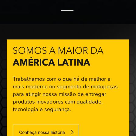
SOMOS A MAIOR DA
AMÉRICA LATINA
Trabalhamos com o que há de melhor e
mais moderno
no segmento de motopeças
para atingir nossa missão
de entregar
produtos inovadores com qualidade,
tecnologia e segurança.
Conheça nossa história