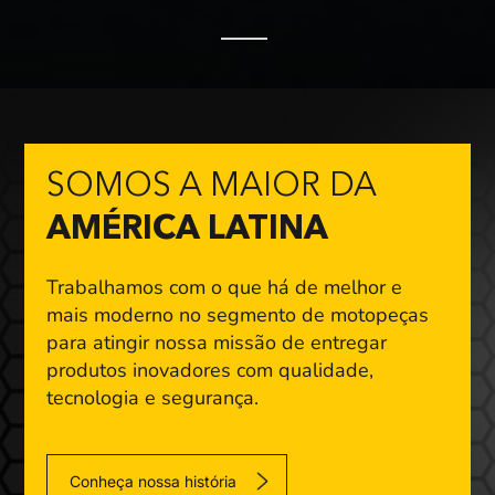
SOMOS A MAIOR DA
AMÉRICA LATINA
Trabalhamos com o que há de melhor e
mais moderno
no segmento de motopeças
para atingir nossa missão
de entregar
produtos inovadores com qualidade,
tecnologia e segurança.
Conheça nossa história