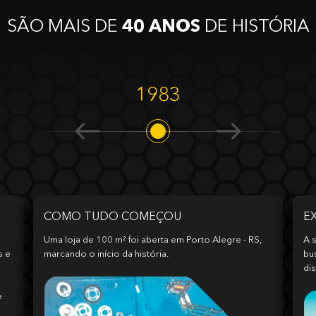
SÃO MAIS DE
40 ANOS
DE HISTÓRIA
1983
COMO TUDO COMEÇOU
E
Uma loja de 100 m² foi aberta em Porto Alegre - RS,
A s
s e
marcando o início da história.
bu
dis
e