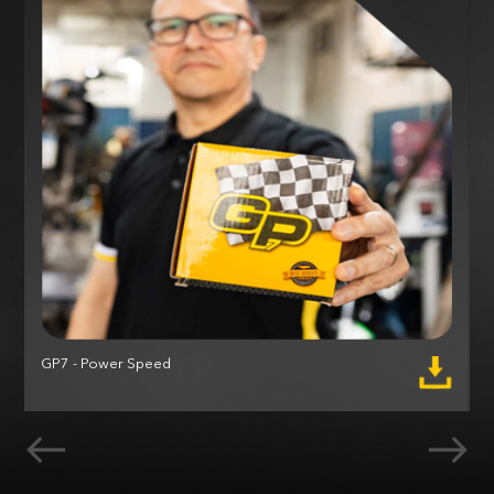
GP7 - Power Speed
M