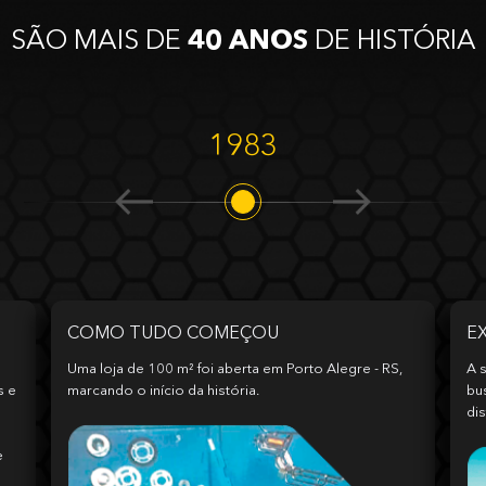
SÃO MAIS DE
40 ANOS
DE HISTÓRIA
1983
COMO TUDO COMEÇOU
E
Uma loja de 100 m² foi aberta em Porto Alegre - RS,
A s
s e
marcando o início da história.
bu
dis
e