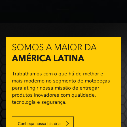
SOMOS A MAIOR DA
AMÉRICA LATINA
Trabalhamos com o que há de melhor e
mais moderno
no segmento de motopeças
para atingir nossa missão
de entregar
produtos inovadores com qualidade,
tecnologia e segurança.
Conheça nossa história