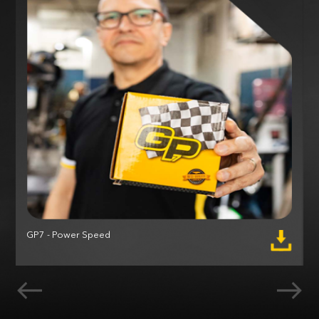
GP7 - Power Speed
M