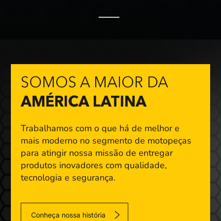
SOMOS A MAIOR DA
AMÉRICA LATINA
Trabalhamos com o que há de melhor e
mais moderno
no segmento de motopeças
para atingir nossa missão
de entregar
produtos inovadores com qualidade,
tecnologia e segurança.
Conheça nossa história