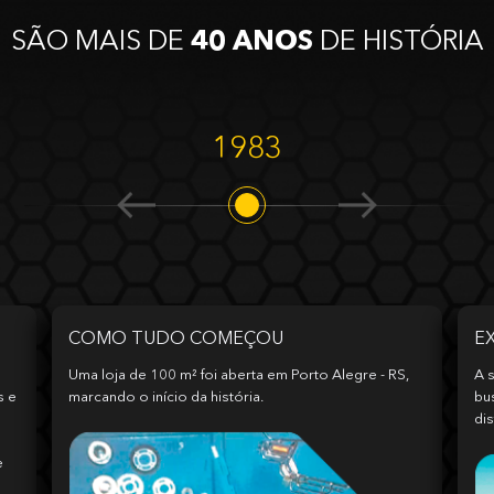
SÃO MAIS DE
40 ANOS
DE HISTÓRIA
1983
COMO TUDO COMEÇOU
E
Uma loja de 100 m² foi aberta em Porto Alegre - RS,
A s
s e
marcando o início da história.
bu
dis
e