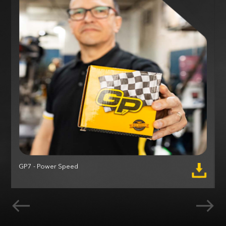
GP7 - Power Speed
M