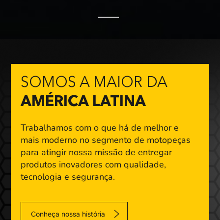
SOMOS A MAIOR DA
AMÉRICA LATINA
Trabalhamos com o que há de melhor e
mais moderno
no segmento de motopeças
para atingir nossa missão
de entregar
produtos inovadores com qualidade,
tecnologia e segurança.
Conheça nossa história