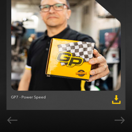
GP7 - Power Speed
M