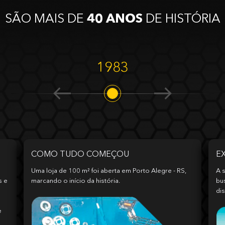
SÃO MAIS DE
40 ANOS
DE HISTÓRIA
1983
COMO TUDO COMEÇOU
E
Uma loja de 100 m² foi aberta em Porto Alegre - RS,
A s
s e
marcando o início da história.
bu
dis
e