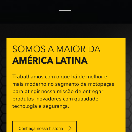
SOMOS A MAIOR DA
AMÉRICA LATINA
Trabalhamos com o que há de melhor e
mais moderno
no segmento de motopeças
para atingir nossa missão
de entregar
produtos inovadores com qualidade,
tecnologia e segurança.
Conheça nossa história