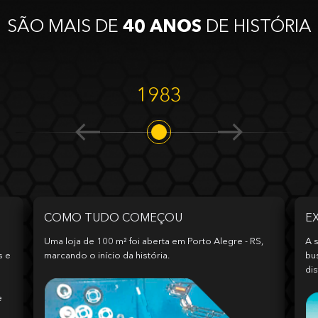
SÃO MAIS DE
40 ANOS
DE HISTÓRIA
1983
COMO TUDO COMEÇOU
E
Uma loja de 100 m² foi aberta em Porto Alegre - RS,
A s
s e
marcando o início da história.
bu
dis
e