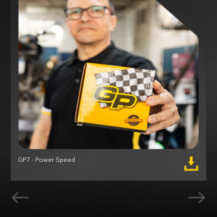
GP7 - Power Speed
M