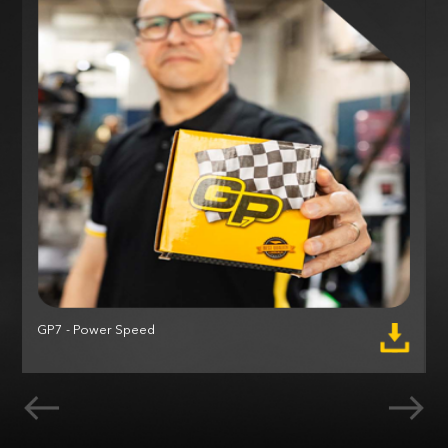
GP7 - Power Speed
M