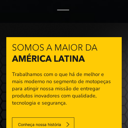
SOMOS A MAIOR DA
AMÉRICA LATINA
Trabalhamos com o que há de melhor e
mais moderno
no segmento de motopeças
para atingir nossa missão
de entregar
produtos inovadores com qualidade,
tecnologia e segurança.
Conheça nossa história