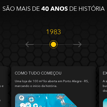
SÃO MAIS DE
40 ANOS
DE HISTÓRIA
1983
COMO TUDO COMEÇOU
E
Uma loja de 100 m² foi aberta em Porto Alegre - RS,
A s
s e
marcando o início da história.
bu
dis
e