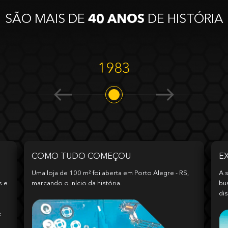
SÃO MAIS DE
40 ANOS
DE HISTÓRIA
1983
COMO TUDO COMEÇOU
E
Uma loja de 100 m² foi aberta em Porto Alegre - RS,
A s
s e
marcando o início da história.
bu
dis
e