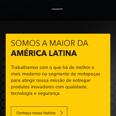
SOMOS A MAIOR DA
AMÉRICA LATINA
Trabalhamos com o que há de melhor e
mais moderno
no segmento de motopeças
para atingir nossa missão
de entregar
produtos inovadores com qualidade,
tecnologia e segurança.
Conheça nossa história