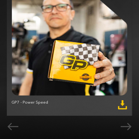
GP7 - Power Speed
M