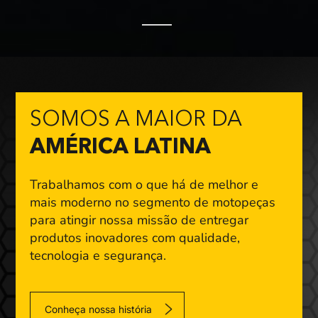
SOMOS A MAIOR DA
AMÉRICA LATINA
Trabalhamos com o que há de melhor e
mais moderno
no segmento de motopeças
para atingir nossa missão
de entregar
produtos inovadores com qualidade,
tecnologia e segurança.
Conheça nossa história