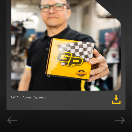
GP7 - Power Speed
M