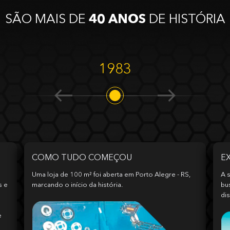
SÃO MAIS DE
40 ANOS
DE HISTÓRIA
1983
COMO TUDO COMEÇOU
E
Uma loja de 100 m² foi aberta em Porto Alegre - RS,
A s
s e
marcando o início da história.
bu
dis
e