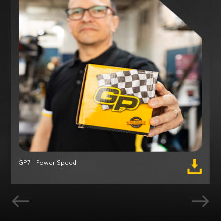
GP7 - Power Speed
M