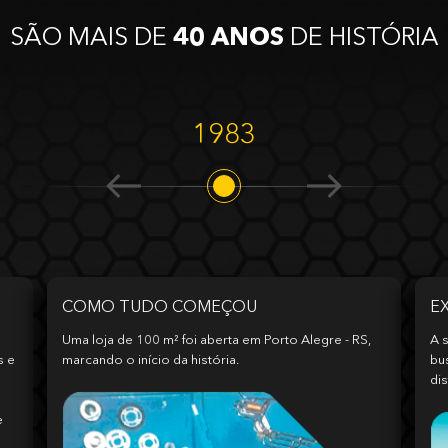
SÃO MAIS DE
40 ANOS
DE HISTÓRIA
1983
COMO TUDO COMEÇOU
E
Uma loja de 100 m² foi aberta em Porto Alegre - RS,
A s
s e
marcando o início da história.
bu
dis
e