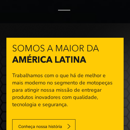
SOMOS A MAIOR DA
AMÉRICA LATINA
Trabalhamos com o que há de melhor e
mais moderno
no segmento de motopeças
para atingir nossa missão
de entregar
produtos inovadores com qualidade,
tecnologia e segurança.
Conheça nossa história