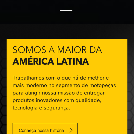
SOMOS A MAIOR DA
AMÉRICA LATINA
Trabalhamos com o que há de melhor e
mais moderno
no segmento de motopeças
para atingir nossa missão
de entregar
produtos inovadores com qualidade,
tecnologia e segurança.
Conheça nossa história