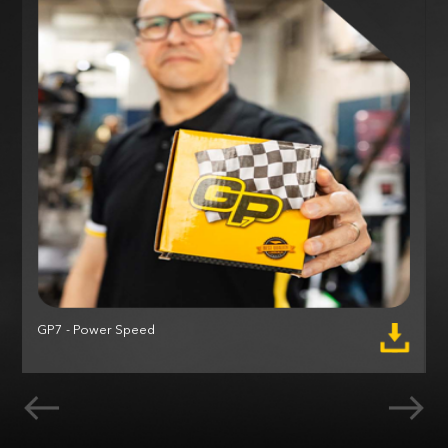
GP7 - Power Speed
M