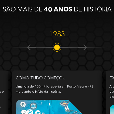
SÃO MAIS DE
40 ANOS
DE HISTÓRIA
1983
COMO TUDO COMEÇOU
E
Uma loja de 100 m² foi aberta em Porto Alegre - RS,
A s
s e
marcando o início da história.
bu
dis
e