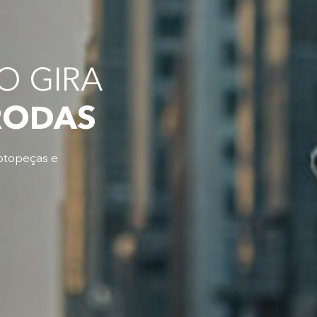
 GIRA
RODAS
otopeças e