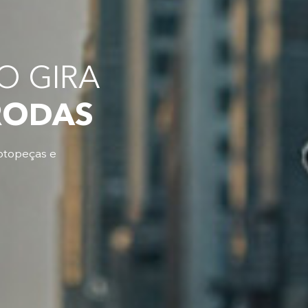
 GIRA
RODAS
otopeças e