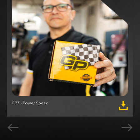
GP7 - Power Speed
M