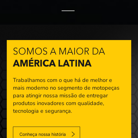
SOMOS A MAIOR DA
AMÉRICA LATINA
Trabalhamos com o que há de melhor e
mais moderno
no segmento de motopeças
para atingir nossa missão
de entregar
produtos inovadores com qualidade,
tecnologia e segurança.
Conheça nossa história