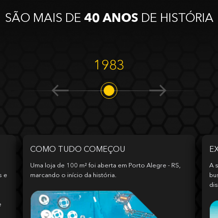
SÃO MAIS DE
40 ANOS
DE HISTÓRIA
1983
COMO TUDO COMEÇOU
E
Uma loja de 100 m² foi aberta em Porto Alegre - RS,
A s
s e
marcando o início da história.
bu
dis
e