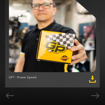
GP7 - Power Speed
M