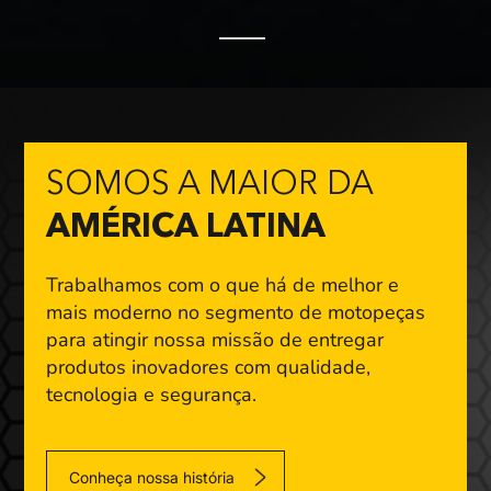
SOMOS A MAIOR DA
AMÉRICA LATINA
Trabalhamos com o que há de melhor e
mais moderno
no segmento de motopeças
para atingir nossa missão
de entregar
produtos inovadores com qualidade,
tecnologia e segurança.
Conheça nossa história