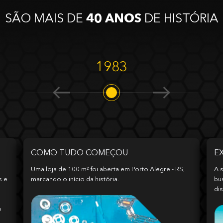
SÃO MAIS DE
40 ANOS
DE HISTÓRIA
1983
COMO TUDO COMEÇOU
E
Uma loja de 100 m² foi aberta em Porto Alegre - RS,
A s
s e
marcando o início da história.
bu
dis
e