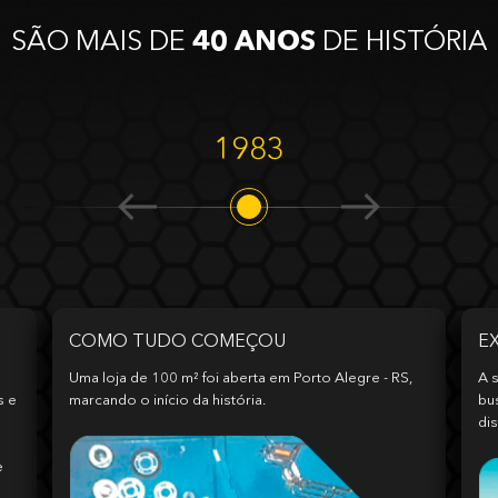
SÃO MAIS DE
40 ANOS
DE HISTÓRIA
1983
COMO TUDO COMEÇOU
E
Uma loja de 100 m² foi aberta em Porto Alegre - RS,
A s
s e
marcando o início da história.
bu
dis
e