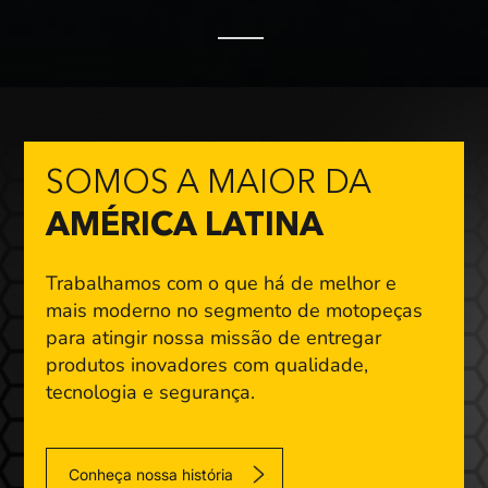
SOMOS A MAIOR DA
AMÉRICA LATINA
Trabalhamos com o que há de melhor e
mais moderno
no segmento de motopeças
para atingir nossa missão
de entregar
produtos inovadores com qualidade,
tecnologia e segurança.
Conheça nossa história