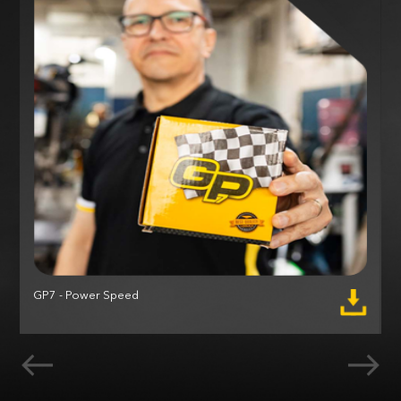
GP7 - Power Speed
M