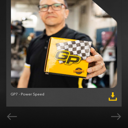
GP7 - Power Speed
M