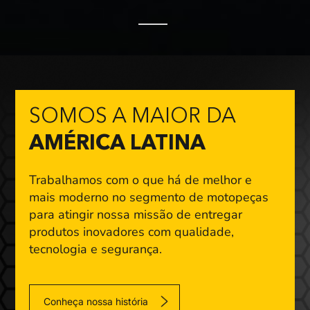
SOMOS A MAIOR DA
AMÉRICA LATINA
Trabalhamos com o que há de melhor e
mais moderno
no segmento de motopeças
para atingir nossa missão
de entregar
produtos inovadores com qualidade,
tecnologia e segurança.
Conheça nossa história