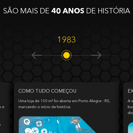
SÃO MAIS DE
40 ANOS
DE HISTÓRIA
1983
COMO TUDO COMEÇOU
E
Uma loja de 100 m² foi aberta em Porto Alegre - RS,
A s
s e
marcando o início da história.
bu
dis
e