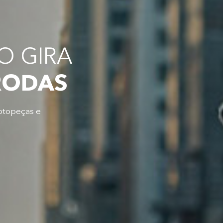
 GIRA
RODAS
otopeças e