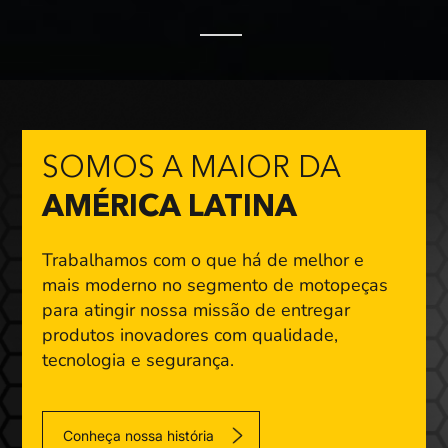
SOMOS A MAIOR DA
AMÉRICA LATINA
Trabalhamos com o que há de melhor e
mais moderno
no segmento de motopeças
para atingir nossa missão
de entregar
produtos inovadores com qualidade,
tecnologia e segurança.
Conheça nossa história