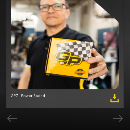
GP7 - Power Speed
M