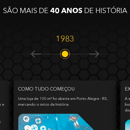
SÃO MAIS DE
40 ANOS
DE HISTÓRIA
1983
COMO TUDO COMEÇOU
E
Uma loja de 100 m² foi aberta em Porto Alegre - RS,
A s
s e
marcando o início da história.
bu
dis
e