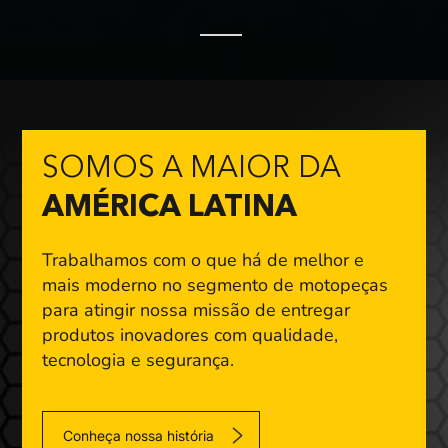
SOMOS A MAIOR DA
AMÉRICA LATINA
Trabalhamos com o que há de melhor e
mais moderno
no segmento de motopeças
para atingir nossa missão
de entregar
produtos inovadores com qualidade,
tecnologia e segurança.
Conheça nossa história