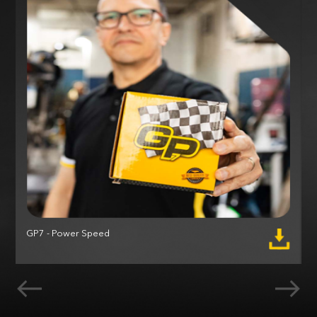
GP7 - Power Speed
M