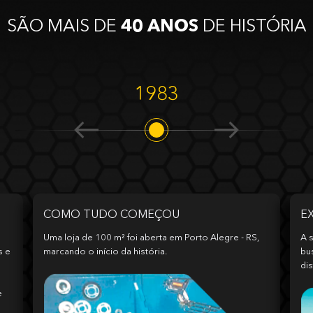
SÃO MAIS DE
40 ANOS
DE HISTÓRIA
1983
COMO TUDO COMEÇOU
E
Uma loja de 100 m² foi aberta em Porto Alegre - RS,
A s
s e
marcando o início da história.
bu
dis
e