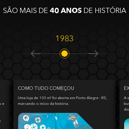
SÃO MAIS DE
40 ANOS
DE HISTÓRIA
1983
COMO TUDO COMEÇOU
E
Uma loja de 100 m² foi aberta em Porto Alegre - RS,
A s
s e
marcando o início da história.
bu
dis
e