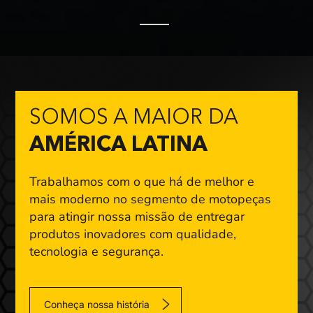
SOMOS A MAIOR DA
AMÉRICA LATINA
Trabalhamos com o que há de melhor e
mais moderno
no segmento de motopeças
para atingir nossa missão
de entregar
produtos inovadores com qualidade,
tecnologia e segurança.
Conheça nossa história