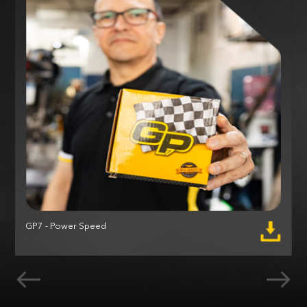
GP7 - Power Speed
M