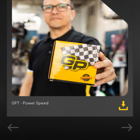
GP7 - Power Speed
M