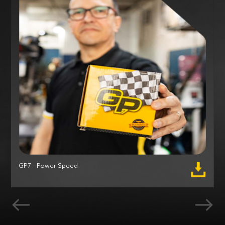
GP7 - Power Speed
M