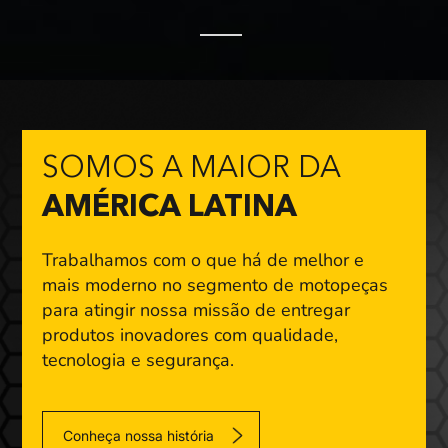
SOMOS A MAIOR DA
AMÉRICA LATINA
Trabalhamos com o que há de melhor e
mais moderno
no segmento de motopeças
para atingir nossa missão
de entregar
produtos inovadores com qualidade,
tecnologia e segurança.
Conheça nossa história