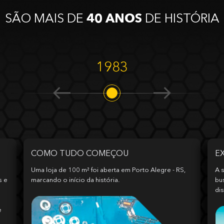
SÃO MAIS DE
40 ANOS
DE HISTÓRIA
1983
COMO TUDO COMEÇOU
E
Uma loja de 100 m² foi aberta em Porto Alegre - RS,
A s
s e
marcando o início da história.
bu
dis
e