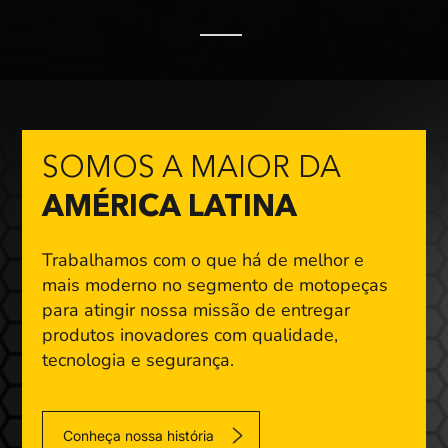
SOMOS A MAIOR DA
AMÉRICA LATINA
Trabalhamos com o que há de melhor e
mais moderno
no segmento de motopeças
para atingir nossa missão
de entregar
produtos inovadores com qualidade,
tecnologia e segurança.
Conheça nossa história