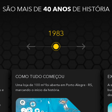
SÃO MAIS DE
40 ANOS
DE HISTÓRIA
1983
COMO TUDO COMEÇOU
E
Uma loja de 100 m² foi aberta em Porto Alegre - RS,
A s
s e
marcando o início da história.
bu
dis
e