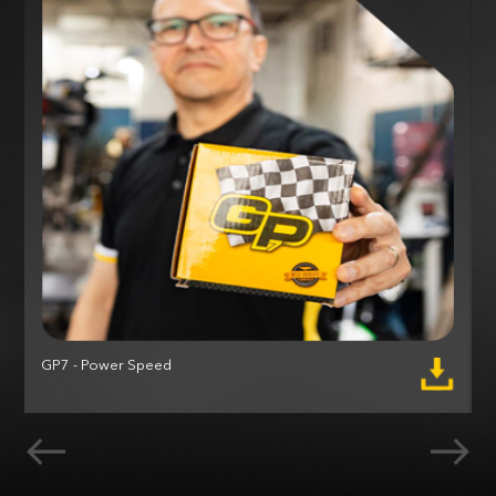
GP7 - Power Speed
M