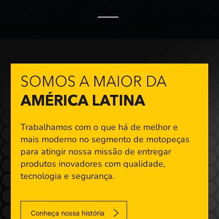
SOMOS A MAIOR DA
AMÉRICA LATINA
Trabalhamos com o que há de melhor e
mais moderno
no segmento de motopeças
para atingir nossa missão
de entregar
produtos inovadores com qualidade,
tecnologia e segurança.
Conheça nossa história