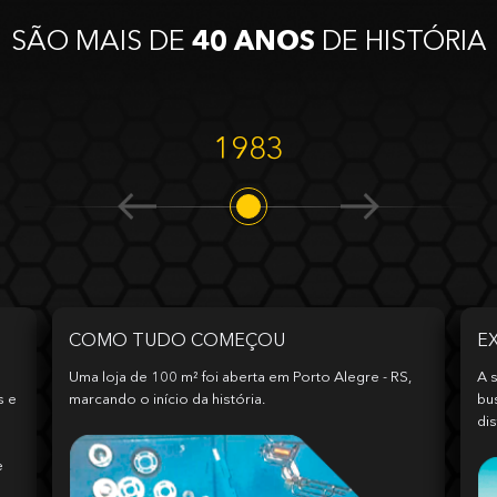
SÃO MAIS DE
40 ANOS
DE HISTÓRIA
1983
COMO TUDO COMEÇOU
E
Uma loja de 100 m² foi aberta em Porto Alegre - RS,
A s
s e
marcando o início da história.
bu
dis
e