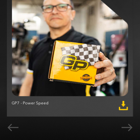
GP7 - Power Speed
M