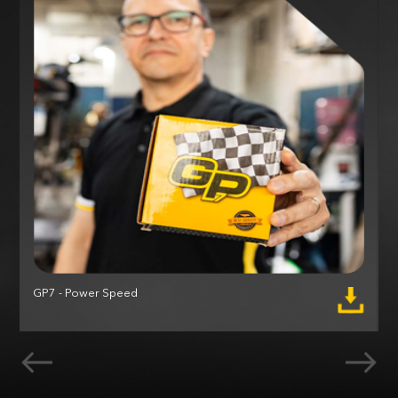
GP7 - Power Speed
M