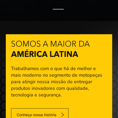
SOMOS A MAIOR DA
AMÉRICA LATINA
Trabalhamos com o que há de melhor e
mais moderno
no segmento de motopeças
para atingir nossa missão
de entregar
produtos inovadores com qualidade,
tecnologia e segurança.
Conheça nossa história