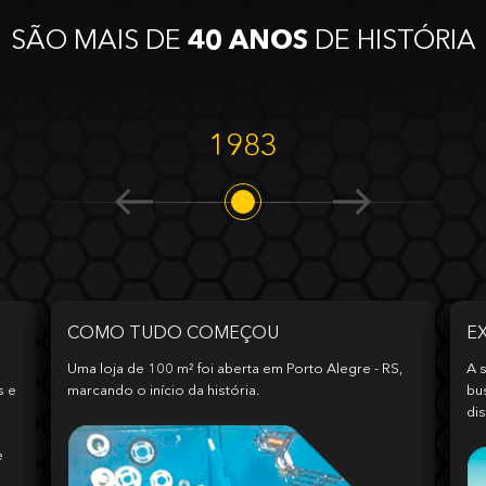
SÃO MAIS DE
40 ANOS
DE HISTÓRIA
1983
COMO TUDO COMEÇOU
E
Uma loja de 100 m² foi aberta em Porto Alegre - RS,
A s
s e
marcando o início da história.
bu
dis
e