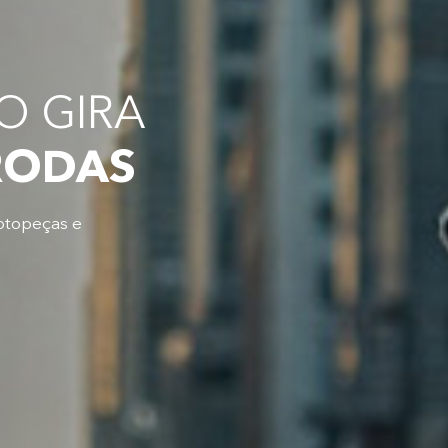
 GIRA
RODAS
otopeças e