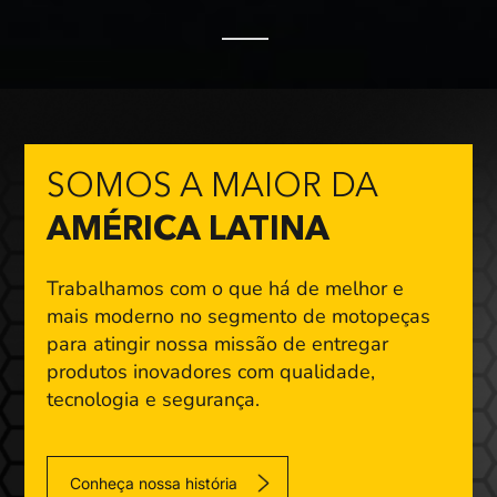
SOMOS A MAIOR DA
AMÉRICA LATINA
Trabalhamos com o que há de melhor e
mais moderno
no segmento de motopeças
para atingir nossa missão
de entregar
produtos inovadores com qualidade,
tecnologia e segurança.
Conheça nossa história