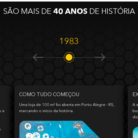
SÃO MAIS DE
40 ANOS
DE HISTÓRIA
1983
COMO TUDO COMEÇOU
E
Uma loja de 100 m² foi aberta em Porto Alegre - RS,
A s
s e
marcando o início da história.
bu
dis
e