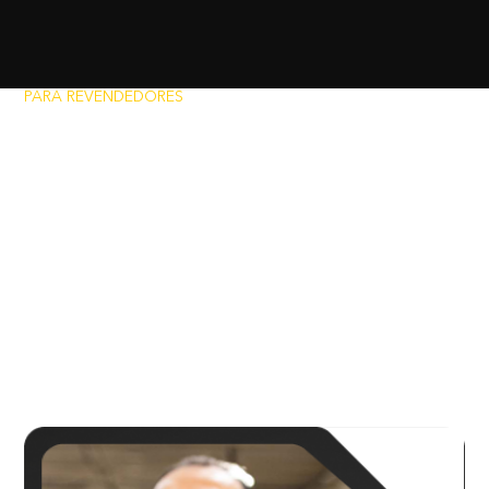
PARA REVENDEDORES
BAIXE
AS MÍDIAS DA
LAQUILA!
Conheça nossa variedade de marcas e motopeças e
descubra como girar seu próprio mundo
Mídias da Laquila