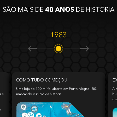
SÃO MAIS DE
40 ANOS
DE HISTÓRIA
1983
COMO TUDO COMEÇOU
E
Uma loja de 100 m² foi aberta em Porto Alegre - RS,
A s
s e
marcando o início da história.
bu
dis
e