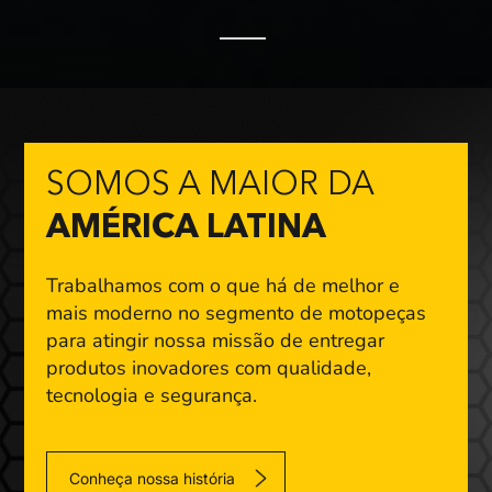
SOMOS A MAIOR DA
AMÉRICA LATINA
Trabalhamos com o que há de melhor e
mais moderno
no segmento de motopeças
para atingir nossa missão
de entregar
produtos inovadores com qualidade,
tecnologia e segurança.
Conheça nossa história