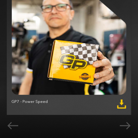
GP7 - Power Speed
M