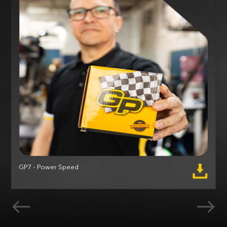
GP7 - Power Speed
M