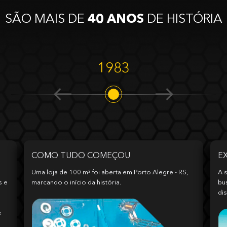
SÃO MAIS DE
40 ANOS
DE HISTÓRIA
1983
COMO TUDO COMEÇOU
E
Uma loja de 100 m² foi aberta em Porto Alegre - RS,
A s
s e
marcando o início da história.
bu
dis
e