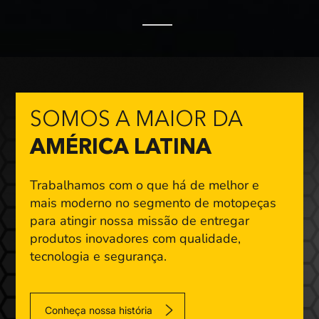
SOMOS A MAIOR DA
AMÉRICA LATINA
Trabalhamos com o que há de melhor e
mais moderno
no segmento de motopeças
para atingir nossa missão
de entregar
produtos inovadores com qualidade,
tecnologia e segurança.
Conheça nossa história