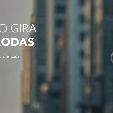
 GIRA
RODAS
otopeças e