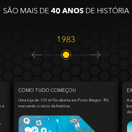
SÃO MAIS DE
40 ANOS
DE HISTÓRIA
1983
COMO TUDO COMEÇOU
E
Uma loja de 100 m² foi aberta em Porto Alegre - RS,
A s
s e
marcando o início da história.
bu
dis
e