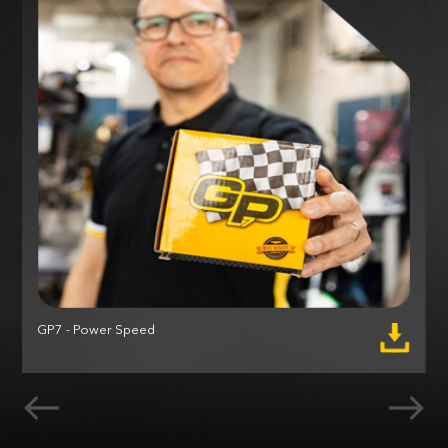
GP7 - Power Speed
M