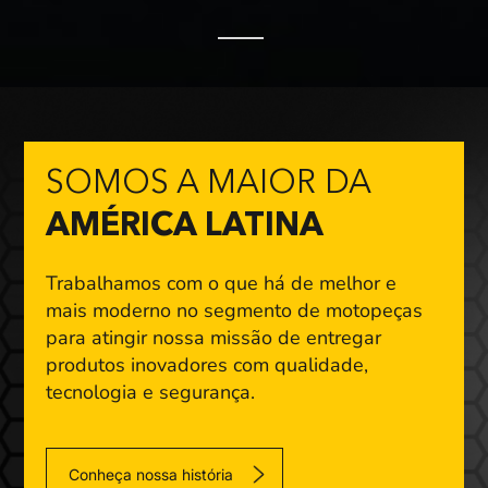
SOMOS A MAIOR DA
AMÉRICA LATINA
Trabalhamos com o que há de melhor e
mais moderno
no segmento de motopeças
para atingir nossa missão
de entregar
produtos inovadores com qualidade,
tecnologia e segurança.
Conheça nossa história