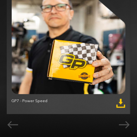
GP7 - Power Speed
M