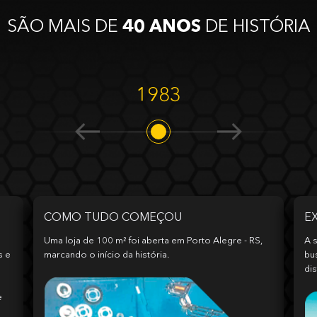
SÃO MAIS DE
40 ANOS
DE HISTÓRIA
1983
COMO TUDO COMEÇOU
E
Uma loja de 100 m² foi aberta em Porto Alegre - RS,
A s
s e
marcando o início da história.
bu
dis
e