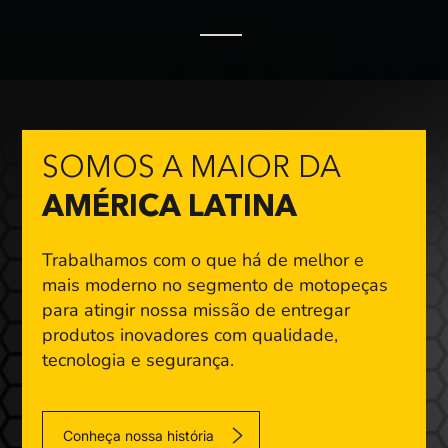
SOMOS A MAIOR DA
AMÉRICA LATINA
Trabalhamos com o que há de melhor e
mais moderno
no segmento de motopeças
para atingir nossa missão
de entregar
produtos inovadores com qualidade,
tecnologia e segurança.
Conheça nossa história