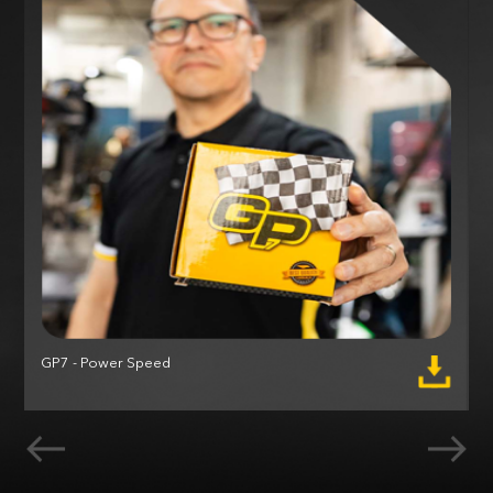
GP7 - Power Speed
M