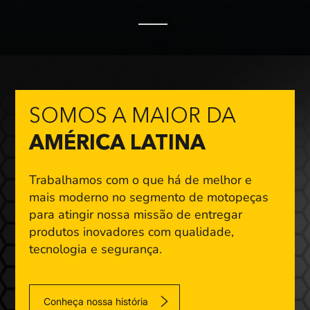
SOMOS A MAIOR DA
AMÉRICA LATINA
Trabalhamos com o que há de melhor e
mais moderno
no segmento de motopeças
para atingir nossa missão
de entregar
produtos inovadores com qualidade,
tecnologia e segurança.
Conheça nossa história