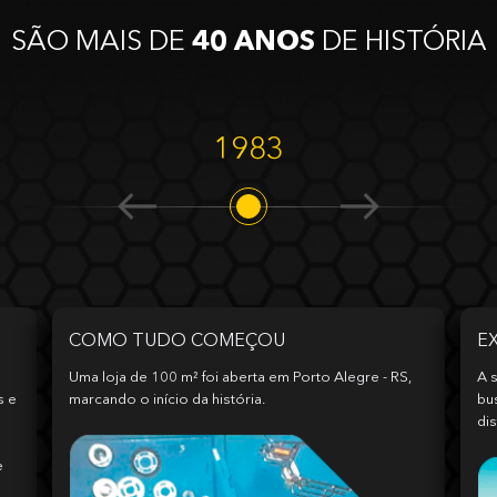
SÃO MAIS DE
40 ANOS
DE HISTÓRIA
1983
COMO TUDO COMEÇOU
E
Uma loja de 100 m² foi aberta em Porto Alegre - RS,
A s
s e
marcando o início da história.
bu
dis
e